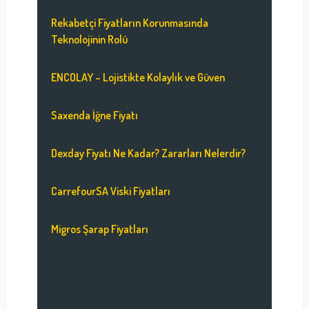
Rekabetçi Fiyatların Korunmasında
Teknolojinin Rolü
ENCOLAY – Lojistikte Kolaylık ve Güven
Saxenda İğne Fiyatı
Dexday Fiyatı Ne Kadar? Zararları Nelerdir?
CarrefourSA Viski Fiyatları
Migros Şarap Fiyatları