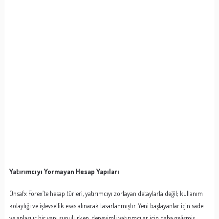
Yatırımcıyı Yormayan Hesap Yapıları
Onsafx Forex’te hesap türleri, yatırımcıyı zorlayan detaylarla değil; kullanım
kolaylığı ve işlevsellik esas alınarak tasarlanmıştır. Yeni başlayanlar için sade
ve anlaşılır bir yapı sunulurken, deneyimli yatırımcılar için daha gelişmiş