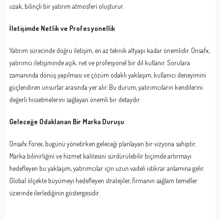
uzak, bilinçli bir yatırım atmosferi oluşturur.
İletişimde Netlik ve Profesyonellik
Yatırım sürecinde doğru iletişim, en az teknik altyapı kadar önemlidir. Onsafx,
yatırımcı iletişiminde açık, net ve profesyonel bir dil kullanır. Sorulara
zamanında dönüş yapılması ve çözüm odaklı yaklaşım, kullanıcı deneyimini
güçlendiren unsurlar arasında yer alır. Bu durum, yatırımcıların kendilerini
değerli hissetmelerini sağlayan önemli bir detaydır.
Geleceğe Odaklanan Bir Marka Duruşu
Onsafx Forex, bugünü yönetirken geleceği planlayan bir vizyona sahiptir.
Marka bilinirliğini ve hizmet kalitesini sürdürülebilir biçimde artırmayı
hedefleyen bu yaklaşım, yatırımcılar için uzun vadeli istikrar anlamına gelir.
Global ölçekte büyümeyi hedefleyen stratejiler, firmanın sağlam temeller
üzerinde ilerlediğinin göstergesidir.