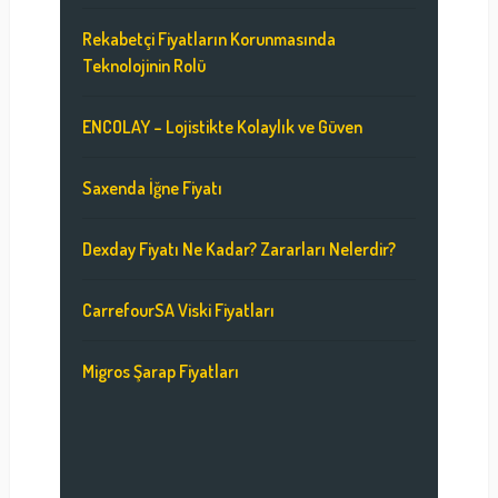
Rekabetçi Fiyatların Korunmasında
Teknolojinin Rolü
ENCOLAY – Lojistikte Kolaylık ve Güven
Saxenda İğne Fiyatı
Dexday Fiyatı Ne Kadar? Zararları Nelerdir?
CarrefourSA Viski Fiyatları
Migros Şarap Fiyatları