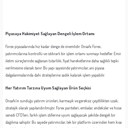
Piyasaya Hakimiyet Sağlayan Dengeli İşlem Ortamı
Forex piyasalarında hız kadar denge de önemlidir. Onsafx Forex,
yatırımcılarına kontrollü ve istikrarlı bir işlem ortamı sunmayı hedefler. Emir
iletim süreçlerinde sağlanan tutarlılık, fiyat hareketlerine daha sağlıklı tepki
verilmesine olanak tanır. Bu yapı sayesinde yatırımcılar, ani piyasa
dalgalanmalarında dahi stratejilerine sadık kalarak işlem yapabilir.
Her Yatırım Tarzına Uyum Sağlayan Ürün Seçkisi
Onsafx’in sunduğu yatırım ürünleri, karmaşık ve gereksiz çeşitlilikten uzak,
stratejik olarak yapılandırılmıştır. Forex pariteleri, emtialar, endeksler ve hisse
senedi CFD’leri; farklı işlem stillerine uyum sağlayacak şekilde dengeli bir
dağılıma sahiptir. Bu sayede yatırımcılar, tek bir platform üzerinden hem kısa