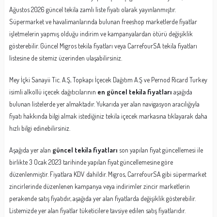
Ağustos 2026 güncel tekila zamlı liste fiyatı olarak yayınlanmıştır.
Süpermarket ve havalimanlarında bulunan freeshop marketlerde fiyatlar
işletmelerin yapmış olduğu indirim ve kampanyalardan ötürü değişiklik
gösterebilir. Güncel Migros tekila fiyatları veya CarrefourSA tekila fiyatları
listesine de sitemiz üzerinden ulaşabilirsiniz.
Mey İçki Sanayii Tic. A.Ş, Topkapı İçecek Dağıtım A.Ş ve Pernod Ricard Turkey
isimli alkollü içecek dağıtıcılarının
en güncel tekila fiyatları
aşağıda
bulunan listelerde yer almaktadır. Yukarıda yer alan navigasyon aracılığıyla
fiyatı hakkında bilgi almak istediğiniz tekila içecek markasına tıklayarak daha
hızlı bilgi edinebilirsiniz.
Aşağıda yer alan
güncel tekila fiyatları
son yapılan fiyat güncellemesi ile
birlikte 3 Ocak 2023 tarihinde yapılan fiyat güncellemesine göre
düzenlenmiştir. Fiyatlara KDV dahildir. Migros, CarrefourSA gibi süpermarket
zincirlerinde düzenlenen kampanya veya indirimler zincir marketlerin
perakende satış fiyatıdır, aşağıda yer alan fiyatlarda değişiklik gösterebilir.
Listemizde yer alan fiyatlar tüketicilere tavsiye edilen satış fiyatlarıdır.