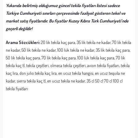
Yukarıda belirtmiş olduğumuz güncel tekila fiyatları listesi sadece
Türkiye Cumhuriyeti sınırları çerçevesinde faaliyet gösteren tekel ve
market satış fiyatlarıdır. Bu fiyatlar Kuzey Kıbrıs Türk Cumhuriyeti’nde
geçerli değildir!
Arama Sözcükleri:
20 lik tekila kaç para, 35 lik tekila ne kadar, 70 lik tekila
ne kadar, 50 lik tekila ne kadar, 100 lük tekila ne kadar, 35 lik tekila kaç para,
50 lik tekila kaç para, 70 lik tekila kaç para, 100 lük tekila kaç para, 70 lik
tekila kaç tl, tekila çeşitleri, olmeca tekila çeşitleri, avion tekila fiyatları, tekila
kaç lira, don julio tekila kaç lira, en ucuz tekila hangisi, en ucuz tequila ne
kadar, sierra tekila kaç tl, en ucuz tekila ne kadar, 35 cl 50 cl 70 cl 100 cl
tekila fiyatları