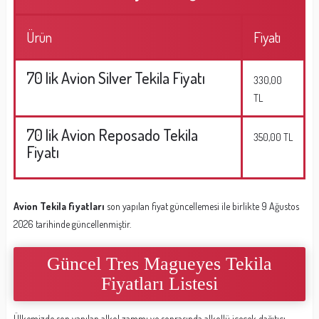
Ürün
Fiyatı
70 lik Avion Silver Tekila Fiyatı
330,00
TL
70 lik Avion Reposado Tekila
350,00 TL
Fiyatı
Avion Tekila fiyatları
son yapılan fiyat güncellemesi ile birlikte 9 Ağustos
2026 tarihinde güncellenmiştir.
Güncel Tres Magueyes Tekila
Fiyatları Listesi
Ülkemizde son yapılan alkol zammı ve sonrasında alkollü içecek dağıtıcı