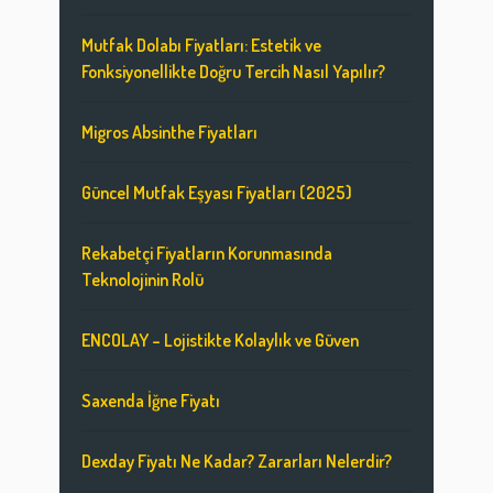
Mutfak Dolabı Fiyatları: Estetik ve
Fonksiyonellikte Doğru Tercih Nasıl Yapılır?
Migros Absinthe Fiyatları
Güncel Mutfak Eşyası Fiyatları (2025)
Rekabetçi Fiyatların Korunmasında
Teknolojinin Rolü
ENCOLAY – Lojistikte Kolaylık ve Güven
Saxenda İğne Fiyatı
Dexday Fiyatı Ne Kadar? Zararları Nelerdir?