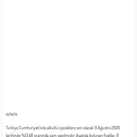
sizlerle.
Türkiye Cumhuriyeti’nde alkollü içeceklere son olarak 9 Ağustos 2026
tarihinde %13.48 oranında zam yapılmıştır. Aşağıda bulunan fiyatlar, 9