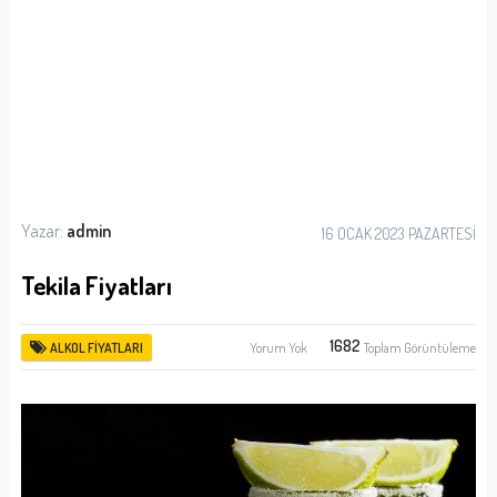
Yazar:
admin
16 OCAK 2023 PAZARTESI
Tekila Fiyatları
1682
Yorum Yok
Toplam Görüntüleme
ALKOL FIYATLARI