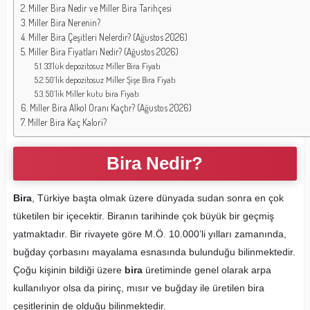
Miller Bira Nedir ve Miller Bira Tarihçesi
Miller Bira Nerenin?
Miller Bira Çeşitleri Nelerdir? (Ağustos 2026)
Miller Bira Fiyatları Nedir? (Ağustos 2026)
33’lük depozitosuz Miller Bira Fiyatı
50’lik depozitosuz Miller Şişe Bira Fiyatı
50’lik Miller kutu bira Fiyatı
Miller Bira Alkol Oranı Kaçtır? (Ağustos 2026)
Miller Bira Kaç Kalori?
Bira Nedir?
Bira
, Türkiye başta olmak üzere dünyada sudan sonra en çok
tüketilen bir içecektir. Biranın tarihinde çok büyük bir geçmiş
yatmaktadır. Bir rivayete göre M.Ö. 10.000’li yılları zamanında,
buğday çorbasını mayalama esnasında bulunduğu bilinmektedir.
Çoğu kişinin bildiği üzere
bira
üretiminde genel olarak arpa
kullanılıyor olsa da pirinç, mısır ve buğday ile üretilen bira
çeşitlerinin de olduğu bilinmektedir.