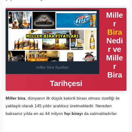
Mille
r
Bira
Nedi
r ve
Mille
r
miller bira fiyatları
Bira
Tarihçesi
Miller bira
, dünyanın ilk düşük kalorili birası olması özelliği ile
yaklaşık olarak 145 yıldır aralıksız üretmektedir. Nereden
baksanız yılda en az 44 milyon
fıçı birayı
da satmaktadırlar.