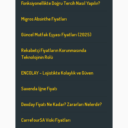
Fonksiyonellikte Doğru Tercih Nasıl Yapılır?
Migros Absinthe Fiyatları
Güncel Mutfak Eşyası Fiyatları (2025)
Rekabetçi Fiyatların Korunmasında
Teknolojinin Rolü
ENCOLAY – Lojistikte Kolaylık ve Güven
Saxenda İğne Fiyatı
Dexday Fiyatı Ne Kadar? Zararları Nelerdir?
CarrefourSA Viski Fiyatları