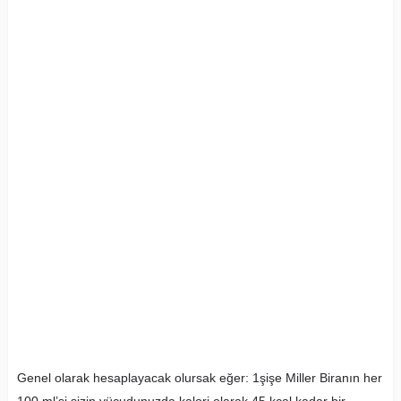
Genel olarak hesaplayacak olursak eğer: 1şişe Miller Biranın her
100 ml’si sizin vücudunuzda kalori olarak 45 kcal kadar bir