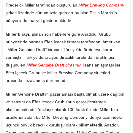
Frederick Miller tarafından oluşturulan
Miller Brewing Company
şirketi üzerinde günümüzde gıda grubu olan Philip Morris’in
bünyesinde faaliyet göstermektedir.
Miller birayı
, alınan son haberlere göre Anadolu Grubu
bünyesinde barınan Efes İçecek firması tarafından, Amerikan
‘‘Miller Genuine Draft’’ birasını Türkiye’de üretmeye karar
vermiştir. Türkiye’de Erciyes Biracılık tarafından üretilmesi
düşünülen
Miller Genuine Draft birasının
lisans anlaşması ise
Efes İçecek Grubu ve Miller Brewing Company şirketleri
arasında imzalanmış durumdadır.
Miller
Genuine Draft’ın pazarlaması başta olmak üzere dağıtım
ve satışını da Efes İçecek Grubu’nun gerçekleştirmesi
planlanmaktadır. Yaklaşık olarak 100 farklı ülkede Miller bira
ürünlerini satan bu Miller Brewing Company, dünya üzerindeki
üçüncü büyük biracılık kuruluşu olarak bilinmektedir. Anadolu
Grubu’nun yaptığı açıklamalara göre, Miller Genuine Draft’ın