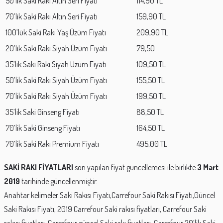
50’lik Saki Rakı Altın Seri Fiyatı
114,90 TL
70’lik Saki Rakı Altın Seri Fiyatı
159,90 TL
100’lük Saki Rakı Yaş Üzüm Fiyatı
209,90 TL
20’lik Saki Rakı Siyah Üzüm Fiyatı
79,50
35’lik Saki Rakı Siyah Üzüm Fiyatı
109,50 TL
50’lik Saki Rakı Siyah Üzüm Fiyatı
155,50 TL
70’lik Saki Rakı Siyah Üzüm Fiyatı
199,50 TL
35’lik Saki Ginseng Fiyatı
88,50 TL
70’lik Saki Ginseng Fiyatı
164,50 TL
70’lik Saki Rakı Premium Fiyatı
495,00 TL
SAKİ RAKI FİYATLARI
son yapılan fiyat güncellemesi ile birlikte
3 Mart
2019
tarihinde güncellenmiştir.
Anahtar kelimeler:Saki Rakısı Fiyatı,Carrefour Saki Rakısı Fiyatı,Güncel
Saki Rakısı Fiyatı, 2019 Carrefour Saki rakısı fiyatları, Carrefour Saki
rakısı fiyatları, Carrefour güncel Saki rakı fiyatları, Carrefour 20’lik Saki