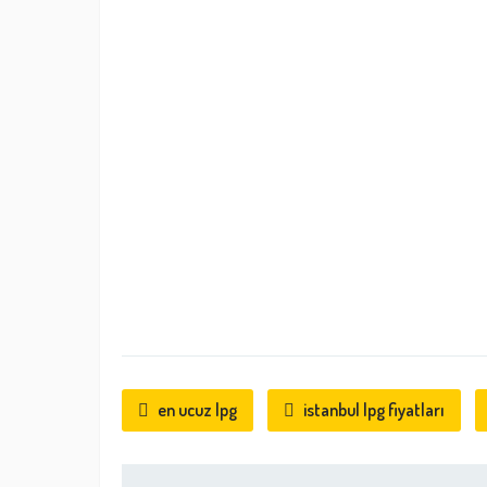
en ucuz lpg
istanbul lpg fiyatları