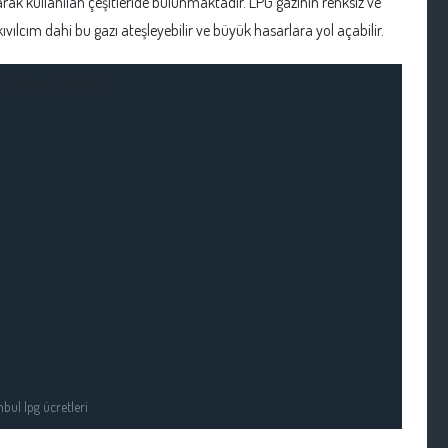
ak kullanılan çeşitleride bulunmaktadır. LPG gazının renksiz ve
ıvılcım dahi bu gazı ateşleyebilir ve büyük hasarlara yol açabilir.
nbul lpg ücretleri