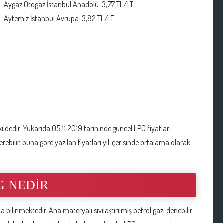
Aygaz Otogaz İstanbul Anadolu: 3,77 TL/LT
Aytemiz İstanbul Avrupa: 3,82 TL/LT
ildedir. Yukarıda 05.11.2019 tarihinde güncel LPG fiyatları
erebilir, buna göre yazılan fiyatları yıl içerisinde ortalama olarak
G NEDİR
bilinmektedir. Ana materyali sıvılaştırılmış petrol gazı denebilir.