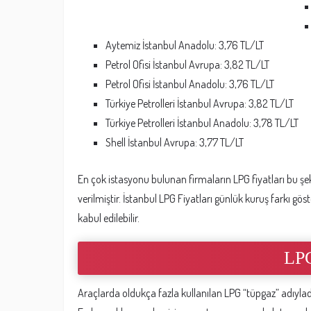
Aytemiz İstanbul Anadolu: 3,76 TL/LT
Petrol Ofisi İstanbul Avrupa: 3,82 TL/LT
Petrol Ofisi İstanbul Anadolu: 3,76 TL/LT
Türkiye Petrolleri İstanbul Avrupa: 3,82 TL/LT
Türkiye Petrolleri İstanbul Anadolu: 3,78 TL/LT
Shell İstanbul Avrupa: 3,77 TL/LT
En çok istasyonu bulunan firmaların LPG fiyatları bu şek
verilmiştir. İstanbul LPG Fiyatları günlük kuruş farkı göst
kabul edilebilir.
LP
Araçlarda oldukça fazla kullanılan LPG “tüpgaz” adıylada 