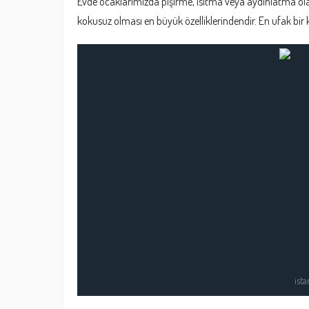
Evde ocaklarımızda pişirme, ısıtma veya aydınlatma olar
kokusuz olması en büyük özelliklerindendir. En ufak bir k
ista