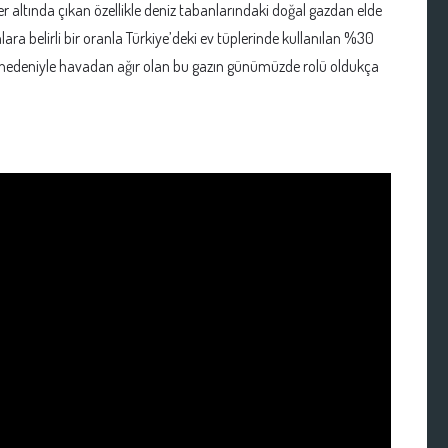
er altında çıkan özellikle deniz tabanlarındaki doğal gazdan elde
lara belirli bir oranla Türkiye’deki ev tüplerinde kullanılan %30
nedeniyle havadan ağır olan bu gazın günümüzde rolü oldukça