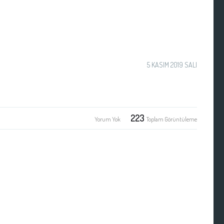
5 KASIM 2019 SALI
223
Yorum Yok
Toplam Görüntüleme