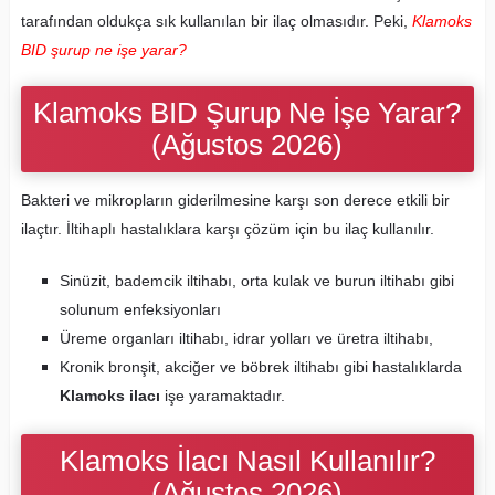
tarafından oldukça sık kullanılan bir ilaç olmasıdır. Peki,
Klamoks
BID şurup ne işe yarar?
Klamoks BID Şurup Ne İşe Yarar?
(Ağustos 2026)
Bakteri ve mikropların giderilmesine karşı son derece etkili bir
ilaçtır. İltihaplı hastalıklara karşı çözüm için bu ilaç kullanılır.
Sinüzit, bademcik iltihabı, orta kulak ve burun iltihabı gibi
solunum enfeksiyonları
Üreme organları iltihabı, idrar yolları ve üretra iltihabı,
Kronik bronşit, akciğer ve böbrek iltihabı gibi hastalıklarda
Klamoks ilacı
işe yaramaktadır.
Klamoks İlacı Nasıl Kullanılır?
(Ağustos 2026)