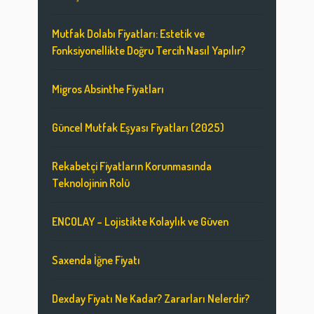
Mutfak Dolabı Fiyatları: Estetik ve
Fonksiyonellikte Doğru Tercih Nasıl Yapılır?
Migros Absinthe Fiyatları
Güncel Mutfak Eşyası Fiyatları (2025)
Rekabetçi Fiyatların Korunmasında
Teknolojinin Rolü
ENCOLAY – Lojistikte Kolaylık ve Güven
Saxenda İğne Fiyatı
Dexday Fiyatı Ne Kadar? Zararları Nelerdir?