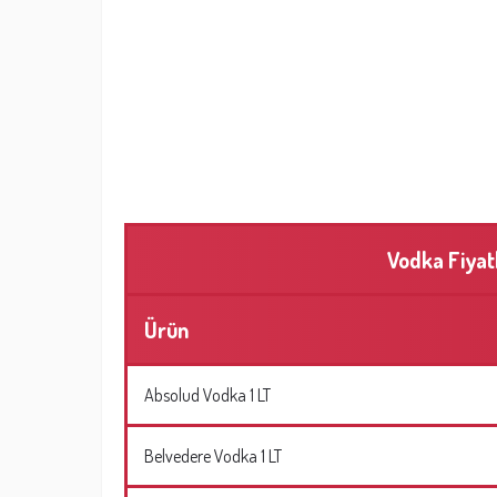
Vodka Fiyat
Ürün
Absolud Vodka 1 LT
Belvedere Vodka 1 LT