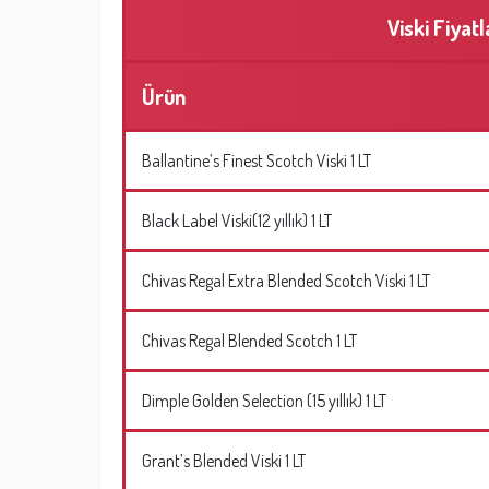
Viski Fiyat
Ürün
Ballantine’s Finest Scotch Viski 1 LT
Black Label Viski(12 yıllık) 1 LT
Chivas Regal Extra Blended Scotch Viski 1 LT
Chivas Regal Blended Scotch 1 LT
Dimple Golden Selection (15 yıllık) 1 LT
Grant’s Blended Viski 1 LT