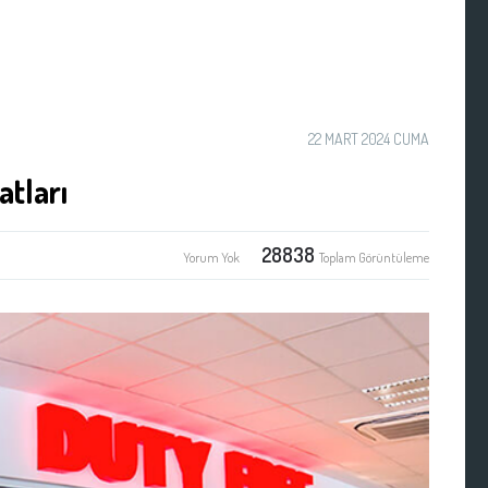
22 MART 2024 CUMA
atları
28838
Yorum Yok
Toplam Görüntüleme