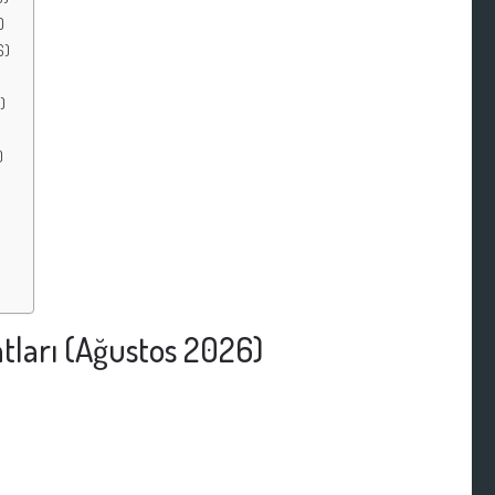
)
6)
)
)
atları (Ağustos 2026)