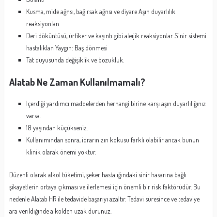
Kusma, mide ağnsı, bağırsak ağnsı ve diyare Aşın duyarlılık
reaksiyonlan
Deri döküntüsü, ürtiker ve kaşıntı gibi aleıjik reaksiyonlar Sinir sistemi
hastalıklan Yaygın: Baş dönmesi
Tat duyusunda değişiklik ve bozukluk.
Alatab Ne Zaman Kullanılmamalı?
İçerdiği yardımcı maddelerden herhangi birine karşı aşın duyarlılığınız
varsa.
18 yaşından küçükseniz.
Kullanımından sonra, idrarınızın kokusu farklı olabilir ancak bunun
klinik olarak önemi yoktur.
Düzenli olarak alkol tüketimi, şeker hastalığındaki sinir hasarına bağlı
şikayetlerin ortaya çıkması ve ilerlemesi için önemli bir risk faktörüdür. Bu
nedenle Alatab HR ile tedavide başarıyı azaltır. Tedavi süresince ve tedaviye
ara verildiğinde alkolden uzak durunuz.