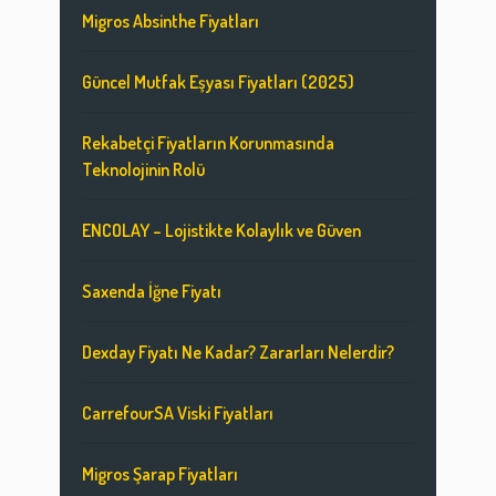
Migros Absinthe Fiyatları
Güncel Mutfak Eşyası Fiyatları (2025)
Rekabetçi Fiyatların Korunmasında
Teknolojinin Rolü
ENCOLAY – Lojistikte Kolaylık ve Güven
Saxenda İğne Fiyatı
Dexday Fiyatı Ne Kadar? Zararları Nelerdir?
CarrefourSA Viski Fiyatları
Migros Şarap Fiyatları